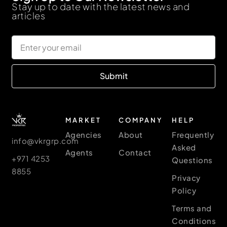
Stay up to date with the latest news and
articles
Submit
MARKET
COMPANY
HELP
Agencies
About
Frequently
info@vkrgrp.com
Asked
Agents
Contact
+971 4253
Questions
8855
Privacy
Policy
Terms and
Conditions